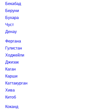
Бекабад
Беруни
Бухара
Чуст
Денау
Фергана
Гулистан
Ходжейли
Джизак
Каган
Карши
Каттакурган
Хива
Китоб
Коканд