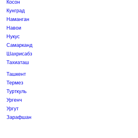
Косон
Кунград
Наманган
Навои
Нукус
Самарканд
Шахрисабз
Тахиаташ
Ташкент
Термез
Турткуль
Ургенч
Ургут
Зарафшан