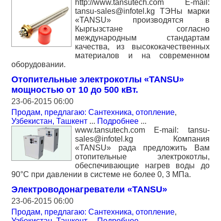
http://www.tansutech.com E-mail:
tansu-sales@infotel.kg ТЭНы марки
«TANSU» производятся в
Кыргызстане согласно
международным стандартам
качества, из высококачественных
материалов и на современном
оборудовании.
Отопительные электрокотлы «TANSU»
мощностью от 10 до 500 кВт.
23-06-2015 06:00
Продам, предлагаю: Сантехника, отопление
,
Узбекистан, Ташкент
...
Подробнее
...
www.tansutech.com E-mail: tansu-
sales@infotel.kg Компания
«TANSU» рада предложить Вам
отопительные электрокотлы,
обеспечивающие нагрев воды до
90°С при давлении в системе не более 0, 3 МПа.
Электроводонагреватели «TANSU»
23-06-2015 06:00
Продам, предлагаю: Сантехника, отопление
,
Узбекистан, Ташкент
...
Подробнее
...