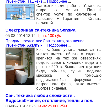
Узбекистан, Ташкент
...
Подробнее
...
Сантехнические работы. Установка
стиральных машин. Полный
спектор услуг по сантехнике .
Качество + Гарантия . Оплата
наличкой..
Электронная сантехника SensPa
05-08-2014 13:12
Цена: 100 сўм
Продам, предлагаю: Сантехника, отопление
,
Узбекистан, Акалтын
...
Подробнее
...
Крышка-биде устанавливается на
унитаз вместо обычного сиденья,
крепится на тех же отверстиях,
подключается к холодной воде и к
розетке 220 в. Выполняет функции
биде, обмыва, сушки, водного
массажа с помощью
выдвигающейся форсунки и
встроенного фена, также имеется
обогрев сиденья.
Сан. техника любой сложности .
Водоснабжение, отопление, теплый пол.
03-08-2014 21:26
Цена: 25 000 сўм